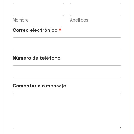
e
l
é
f
Nombre
Apellidos
o
n
Correo electrónico
*
o
*
d
e
Número de teléfono
Comentario o mensaje