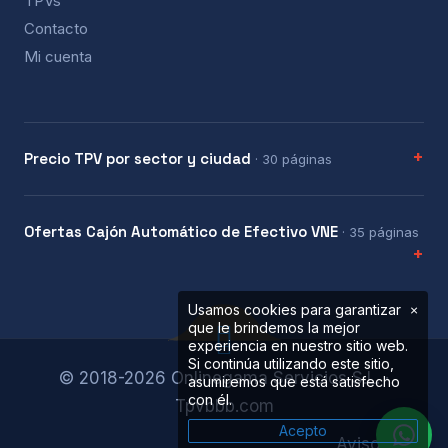
TPVs
Contacto
Mi cuenta
Precio TPV por sector y ciudad
· 30 páginas
Ofertas Cajón Automático de Efectivo VNE
· 35 páginas
Usamos cookies para garantizar
×
que le brindemos la mejor
experiencia en nuestro sitio web.
Si continúa utilizando este sitio,
© 2018-2026 Onlinegama Servicios S.L. ·
asumiremos que está satisfecho
con él.
Tpvbbb.com
Acepto
Aviso legal