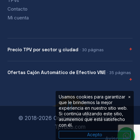
TPVs
Contacto
Mi cuenta
Precio TPV por sector y ciudad
· 30 páginas
Ofertas Cajón Automático de Efectivo VNE
· 35 páginas
Usamos cookies para garantizar
×
que le brindemos la mejor
experiencia en nuestro sitio web.
Si continúa utilizando este sitio,
© 2018-2026 Onlinegama Servicios S.L. ·
asumiremos que está satisfecho
con él.
Tpvbbb.com
Acepto
Aviso legal