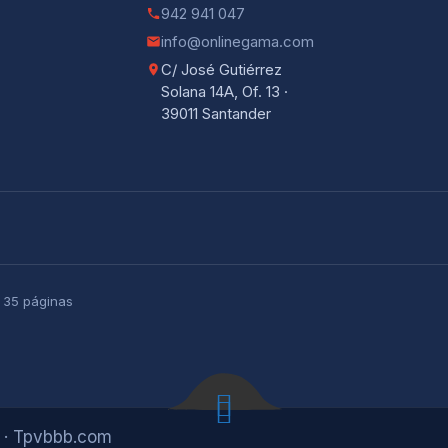
942 941 047
info@onlinegama.com
C/ José Gutiérrez
Solana 14A, Of. 13 ·
39011 Santander
· 35 páginas
 · Tpvbbb.com