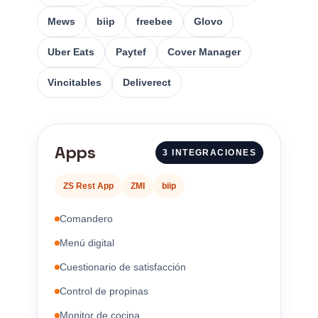
Mews
biip
freebee
Glovo
Uber Eats
Paytef
Cover Manager
Vincitables
Deliverect
Apps
3 INTEGRACIONES
ZS Rest App
ZMI
biip
Comandero
Menú digital
Cuestionario de satisfacción
Control de propinas
Monitor de cocina